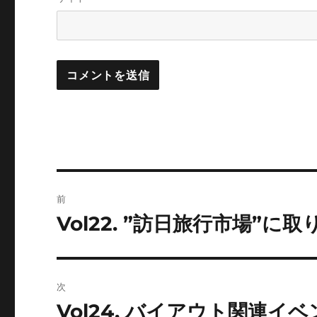
投
前
稿
Vol22. ”訪日旅行市場”
前
の
ナ
投
ビ
稿:
次
ゲ
Vol24. バイアウト関連
次