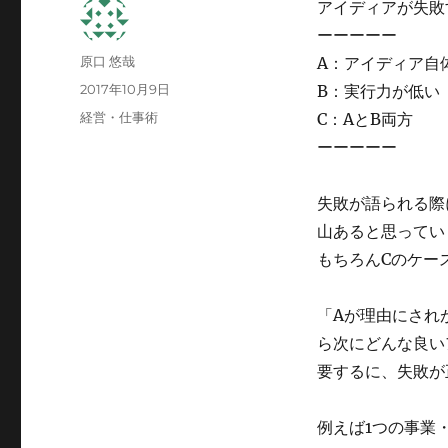
アイディアが失敗
ーーーーー
投
原口 悠哉
A：アイディア自
稿
投
2017年10月9日
B：実行力が低い
者
稿
カ
経営・仕事術
C：AとB両方
日:
テ
ーーーーー
ゴ
リ
ー
失敗が語られる際
山あると思ってい
もちろんCのケー
「Aが理由にされ
ら次にどんな良い
要するに、失敗が
例えば1つの事業