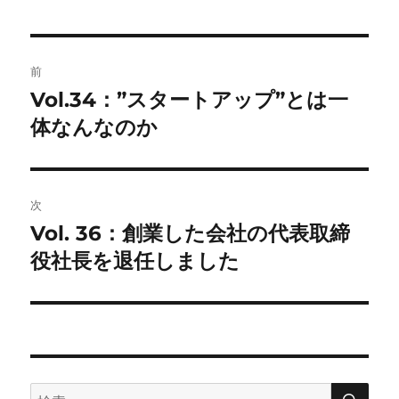
投
前
稿
Vol.34：”スタートアップ”とは一
前
の
体なんなのか
ナ
投
ビ
稿:
ゲ
次
Vol. 36：創業した会社の代表取締
次
ー
の
役社長を退任しました
シ
投
稿:
ョ
ン
検
検