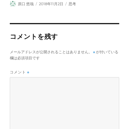
投
投
カ
原口 悠哉
2018年11月2日
思考
稿
稿
テ
者
日:
ゴ
リ
ー
コメントを残す
メールアドレスが公開されることはありません。
※
が付いている
欄は必須項目です
コメント
※