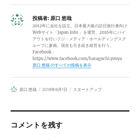
投稿者:
原口 悠哉
2012年に会社を設立。日本最大級の訪日旅行者向け
Webサイト「Japan Info 」を運営。2016年にバイ
アウトを行いフジ・メディア・ホールディングスグ
ループに参画。現在も引き続き経営を行う。
Facebook：
https://www.facebook.com/haraguchi.yuuya
原口 悠哉 のすべての投稿を表示
投
投
カ
原口 悠哉
2018年8月1日
スタートアップ
稿
稿
テ
者
日:
ゴ
リ
ー
コメントを残す