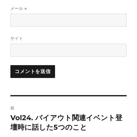
メール
※
サイト
投
前
稿
Vol24. バイアウト関連イベント登
前
の
壇時に話した5つのこと
ナ
投