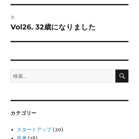
ビ
稿:
ゲ
次
Vol26. 32歳になりました
次
ー
の
シ
投
稿:
ョ
ン
検
検
索
索:
カテゴリー
スタートアップ
(20)
思考
(18)